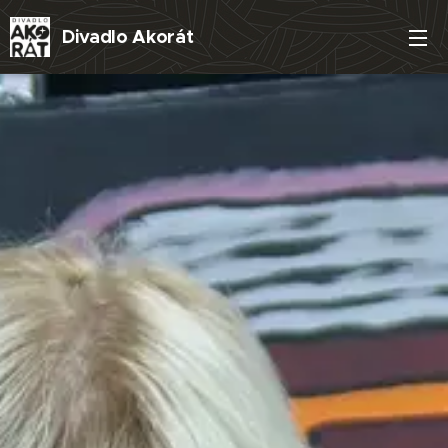
Divadlo
Akorát