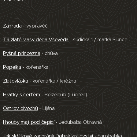
Zahrada
- vypravěč
Tři zlaté vlasy děda Vševěda
- sudička 1 / matka Slunce
Pyšná princezna
- chůva
Popelka
- kořenářka
Zlatovláska
- kořenářka / kněžna
Hrátky s čertem
- Belzebub (Lucifer)
Ostrov divochů
- Lijána
I houby mají pod čepicí
- Jedubaba Otravná
Jak skřítkové zachránili Dobré království
- čarobabka