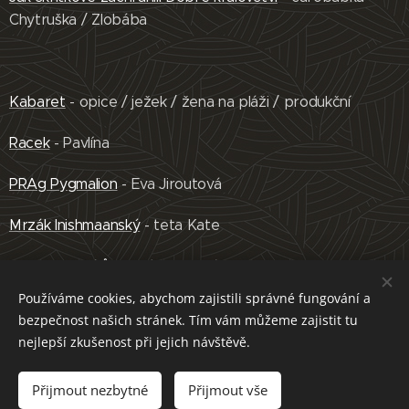
Chytruška / Zlobába
Kabaret
- opice / ježek / žena na pláži / produkční
Racek
- Pavlína
PRAg Pygmalion
- Eva Jiroutová
Mrzák Inishmaanský
- teta Kate
Volnost motýlů
- paní Bakerová
Používáme cookies, abychom zajistili správné fungování a
Na správné adrese
- Georgette (bytná)
bezpečnost našich stránek. Tím vám můžeme zajistit tu
nejlepší zkušenost při jejich návštěvě.
Dámský Krejčí
- Madame Aigrevill
Za scénou
Přijmout nezbytné
- Belinda Blairová
Přijmout vše