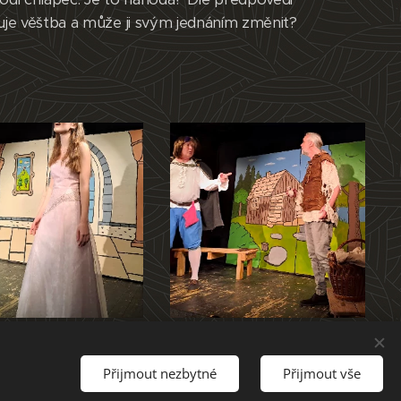
ňuje věštba a může ji svým jednáním změnit?
Přijmout nezbytné
Přijmout vše