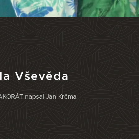
ěda Vševěda
o AKORÁT napsal Jan Krčma