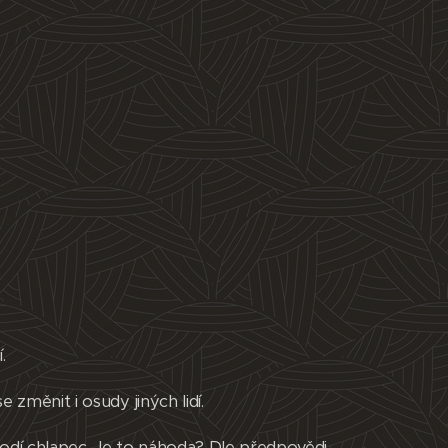
.
 změnit i osudy jiných lidí.
rodí chlapec. Je to náhoda? Dle předpovědi