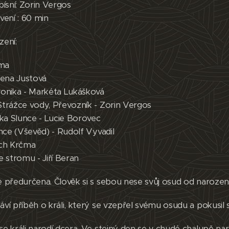
ísní: Zorin Vergos
vení : 60 min
ení:
čma
lena Justová
onika - Markéta Lukášková
trážce vody, Převozník - Zorin Vergos
tka Slunce - Lucie Borovec
nce (Vševěd) - Rudolf Vyvadil
ěch Krčma
 stromu - Jiří Beran
 předurčena. Člověk si s sebou nese svůj osud od narození
í příběh o králi, který se vzepřel svému osudu a pokusil se
e králi narodí dcera. Ve stejný den se v chudé chalupě na