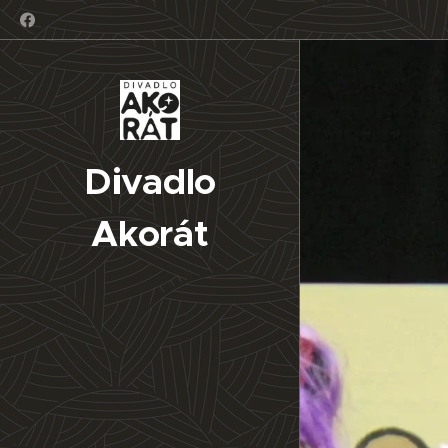
Divadlo
Akorát