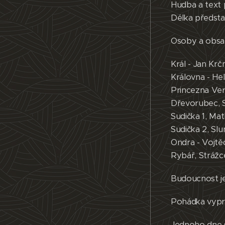
Hudba a text p
Délka předsta
Osoby a obsaz
Král - Jan Kr
Královna - He
Princezna Ver
Dřevorubec, S
Sudička 1, Ma
Sudička 2, Slu
Ondra - Vojt
Rybář, Strážce
Budoucnost je
Pohádka vypráv
Jednoho dne s