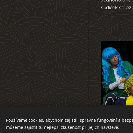
sudiček se ož
Divadlo Akorát
Používáme cookies, abychom zajistili správné fungování a bezp
Vytvořeno službou
Webnode
můžeme zajistit tu nejlepší zkušenost při jejich návštěvě.
Cookies