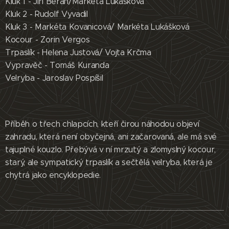
Kluk 1 - Jiří Beran/Markéta Lukášková
Kluk 2 - Rudolf Vyvadil
Kluk 3 - Markéta Kovanicová/ Markéta Lukášková
Kocour - Zorin Vergos
Trpaslík - Helena Justová/ Vojta Krčma
Vypravěč - Tomáš Kuranda
Velryba - Jaroslav Pospíšil
Příběh o třech chlapcích, kteří čirou náhodou objeví
zahradu, která není obyčejná, ani začarovaná, ale má své
tajuplné kouzlo. Přebývá v ní mrzutý a zlomyslný kocour,
starý, ale sympatický trpaslík a sečtělá velryba, která je
chytrá jako encyklopedie.