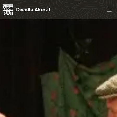
Divadlo
Akorát