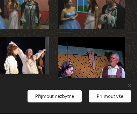
Přijmout nezbytné
Přijmout vše