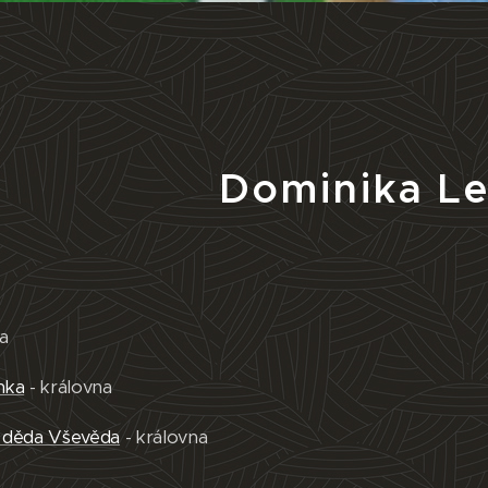
Dominika L
a
nka
- královna
sy děda Vševěda
- královna