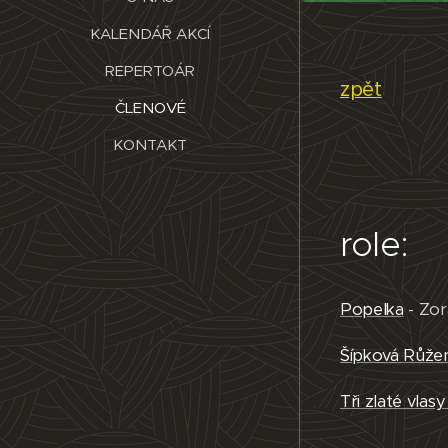
KALENDÁŘ AKCÍ
REPERTOÁR
zpět
ČLENOVÉ
KONTAKT
role:
Popelka
- Zor
Šípková Růže
Tři zlaté vla